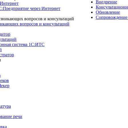
Внедрение
 Интернет
Консультационн
1С:Предприятие через Интернет
Обновление
Сопровождение
никающих вопросов и консультаций
дитор
ультаций
нная система 1С:ИТС
й
тратор
а
чеков
Чекер
атура
ование речи
вка