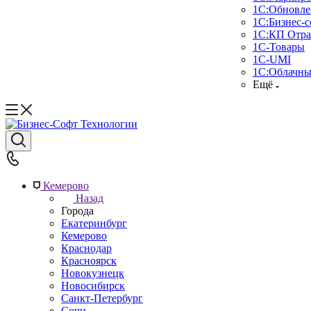
1С:Обновле
1С:Бизнес-с
1С:КП Отра
1С-Товары
1С-UMI
1С:Облачны
Ещё
Кемерово
Назад
Города
Екатеринбург
Кемерово
Краснодар
Красноярск
Новокузнецк
Новосибирск
Санкт-Петербург
Сочи