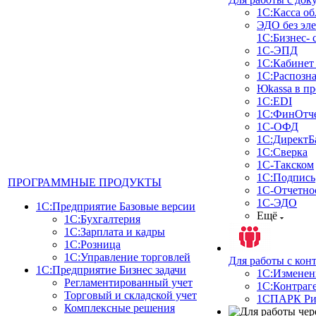
1С:Касса о
ЭДО без эл
1С:Бизнес- 
1С-ЭПД
1С:Кабинет
1С:Распозн
Юkassa в п
1С:EDI
1С:ФинОтче
1С-ОФД
1С:ДиректБ
1С:Сверка
1С-Такском
1С:Подпись
ПРОГРАММНЫЕ ПРОДУКТЫ
1С-Отчетно
1С-ЭДО
1С:Предприятие Базовые версии
Ещё
1С:Бухгалтерия
1С:Зарплата и кадры
1С:Розница
1С:Управление торговлей
Для работы с кон
1С:Предприятие Бизнес задачи
1С:Изменен
Регламентированный учет
1С:Контраг
Торговый и складской учет
1СПАРК Ри
Комплексные решения