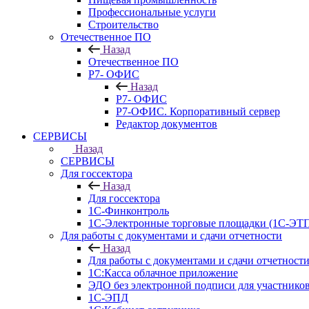
Профессиональные услуги
Строительство
Отечественное ПО
Назад
Отечественное ПО
Р7- ОФИС
Назад
Р7- ОФИС
Р7-ОФИС. Корпоративный сервер
Редактор документов
СЕРВИСЫ
Назад
СЕРВИСЫ
Для госсектора
Назад
Для госсектора
1С-Финконтроль
1С-Электронные торговые площадки (1С-ЭТ
Для работы с документами и сдачи отчетности
Назад
Для работы с документами и сдачи отчетност
1С:Касса облачное приложение
ЭДО без электронной подписи для участников
1С-ЭПД