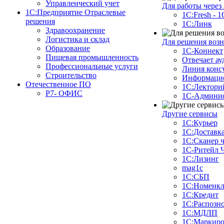
Управленческий учет
Для работы через
1С:Предприятие Отраслевые
1С:Fresh - 
решения
1С:Линк
Здравоохранение
Логистика и склад
Для решения воз
Образование
1С-Коннект
Пищевая промышленность
Отвечает ау
Профессиональные услуги
Линия конс
Строительство
Информацио
Отечественное ПО
1С:Лектори
Р7- ОФИС
1С-Админис
Другие сервисы
1С:Курьер
1С:Доставк
1С:Сканер 
1С-Ритейл 
1С:Лизинг
mag1c
1С:СБП
1С:Номенкл
1C:Кредит
1С:Распозн
1С:МДЛП
1С:Маркиро