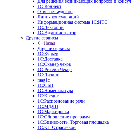
Для решения возникающих вопросов и консу
1С-Коннект
Отвечает аудитор
Линия консультаций
Информационная система 1С:ИТС
1С:Лекторий
1С-Администратор
Другие сервисы
Назад
Другие сервисы
1С:Курьер
1С:Доставка
1С:Сканер чеков
1С-Ритейл Чекер
1С:Лизинг
mag1c
1С:СБП
1С:Номенклатура
1C:Кредит
1С:Распознование речи
1С:МДЛП
1С:Маркировка
1С:Обновление программ
1С:Бизнес-сеть. Торговая площадка
1С:КП Отраслевой