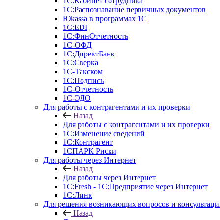
1С:Кабинет сотрудника
1С:Распознавание первичных документов
Юkassa в программах 1С
1С:EDI
1С:ФинОтчетность
1С-ОФД
1С:ДиректБанк
1С:Сверка
1С-Такском
1С:Подпись
1С-Отчетность
1С-ЭДО
Для работы с контрагентами и их проверки
Назад
Для работы с контрагентами и их проверки
1С:Изменение сведений
1С:Контрагент
1СПАРК Риски
Для работы через Интернет
Назад
Для работы через Интернет
1С:Fresh - 1С:Предприятие через Интернет
1С:Линк
Для решения возникающих вопросов и консультаци
Назад