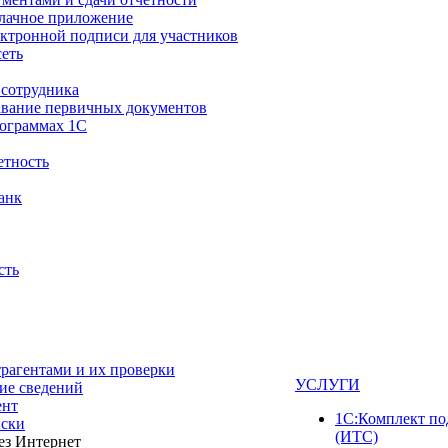
блачное приложение
ектронной подписи для участников
сеть
 сотрудника
авание первичных документов
рограммах 1С
тность
анк
сть
трагентами и их проверки
УСЛУГИ
ие сведений
ент
1С:Комплект п
ски
(ИТС)