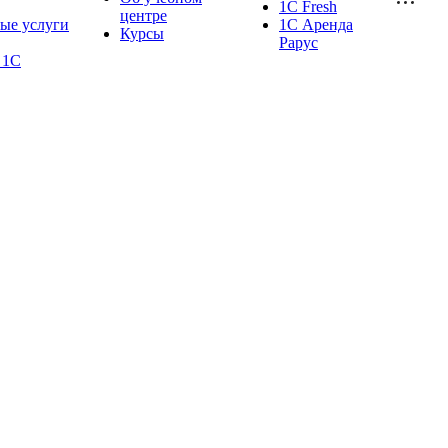
1С Fresh
центре
ые услуги
1С Аренда
Курсы
Рарус
 1С