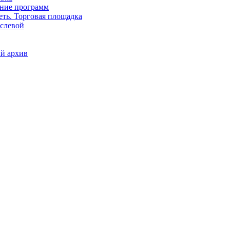
ние программ
еть. Торговая площадка
слевой
й архив